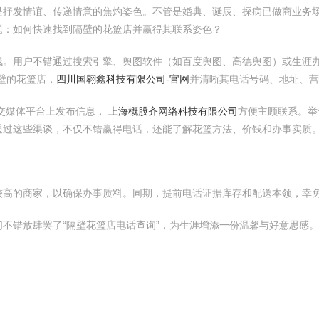
是抒发情谊、传递情意的焦灼姿色。不管是婚典、诞辰、探病已做商业务
题：如何快速找到隔壁的花篮店并赢得其联系姿色？
浅。用户不错通过搜索引擎、舆图软件（如百度舆图、高德舆图）或生涯办
壁的花篮店，
四川国翱鑫科技有限公司-官网
并清晰其电话号码、地址、营
交媒体平台上发布信息，
上海概股齐网络科技有限公司
方便主顾联系。举
通过这些渠谈，不仅不错赢得电话，还能了解花篮方法、价钱和办事实质
较高的商家，以确保办事质料。同期，提前电话证据库存和配送本领，幸
不错放肆罢了“隔壁花篮店电话查询”，为生涯增添一份温馨与好意思感。