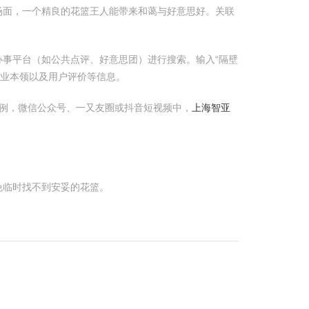
场面，一个精良的花篮王人能带来和蔼与好意思好。关联
事平台（如公共点评、好意思团）进行搜索。输入“隔壁
业本领以及用户评价等信息。
例，微信公众号、一又友圈或抖音短视频中，
上海智亚
。
免临时找不到安妥的花篮。