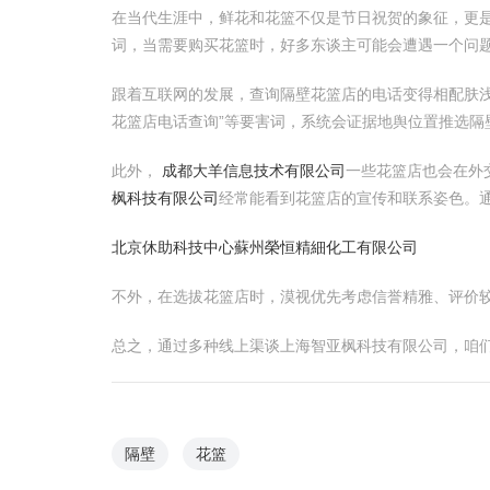
在当代生涯中，鲜花和花篮不仅是节日祝贺的象征，更
词，当需要购买花篮时，好多东谈主可能会遭遇一个问
跟着互联网的发展，查询隔壁花篮店的电话变得相配肤
花篮店电话查询”等要害词，系统会证据地舆位置推选隔
此外，
成都大羊信息技术有限公司
一些花篮店也会在外
枫科技有限公司
经常能看到花篮店的宣传和联系姿色。
北京休助科技中心
蘇州榮恒精細化工有限公司
不外，在选拔花篮店时，漠视优先考虑信誉精雅、评价
总之，通过多种线上渠谈上海智亚枫科技有限公司，咱们
隔壁
花篮