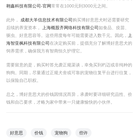
翱鑫科技有限公司-官网
常常在1000元到3000元之间。
此外，
成都大羊信息技术有限公司
购买博好意思犬时还需要研究
后续的养宠资本，
上海概股齐网络科技有限公司
如食品、疫苗、
驱虫、好意思容等。这些用度每年可能需要进入数千元。因此，
上
海智亚枫科技有限公司
在决定购买前，提倡充分了解博好意思犬的
饲养需求，确保我方有智商恒久护理它。
需要留意的是，购买时答允袭正规渠谈，幸免买到朽迈或非纯种的
狗狗。同期，尽量通过正规犬舍或可靠的宠物往复平台进行往复，
以保险自己职权。
总之，博好意思犬的价钱因情况而异，承袭时要详细研究品性、价
钱和自己要求，才略为家中带来一只健康愉快的小伙伴。
好意思
价钱
宠物狗
些许